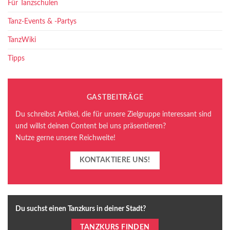
Für Tanzschulen
Tanz-Events & -Partys
TanzWiki
Tipps
GASTBEITRÄGE
Du schreibst Artikel, die für unsere Zielgruppe interessant sind
und willst deinen Content bei uns präsentieren?
Nutze gerne unsere Reichweite!
KONTAKTIERE UNS!
Du suchst einen Tanzkurs in deiner Stadt?
TANZKURS FINDEN