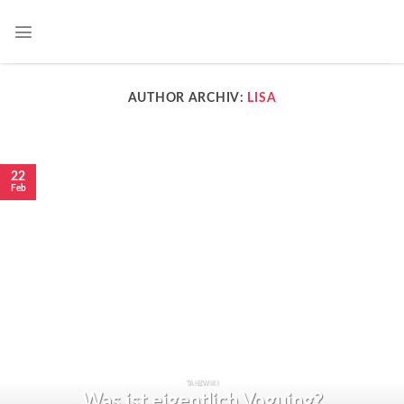
AUTHOR ARCHIV:
LISA
22
Feb
TANZWIKI
Was ist eigentlich Voguing?