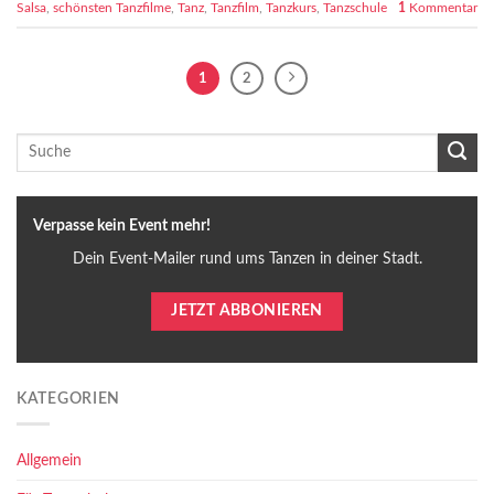
Salsa
,
schönsten Tanzfilme
,
Tanz
,
Tanzfilm
,
Tanzkurs
,
Tanzschule
1
Kommentar
1
2
Verpasse kein Event mehr!
Dein Event-Mailer rund ums Tanzen in deiner Stadt.
JETZT ABBONIEREN
KATEGORIEN
Allgemein