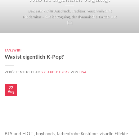
Bewegung trifft Ausdruck, Tradition verschmilzt mit
Modernität – das ist Voguing, der dynamische Tanzstil aus
[...]
TANZWIKI
Was ist eigentlich K-Pop?
VERÖFFENTLICHT AM
22. AUGUST 2019
VON
LISA
22
Aug
BTS und H.O.T., boybands, farbenfrohe Kostüme, visuelle Effekte