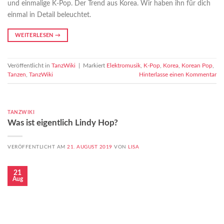
und einmalige K-Pop. Der Trend aus Korea. Wir haben ihn für dich
einmal in Detail beleuchtet.
WEITERLESEN
→
Veröffentlicht in
TanzWiki
|
Markiert
Elektromusik
,
K-Pop
,
Korea
,
Korean Pop
,
Tanzen
,
TanzWiki
Hinterlasse einen Kommentar
TANZWIKI
Was ist eigentlich Lindy Hop?
VERÖFFENTLICHT AM
21. AUGUST 2019
VON
LISA
21
Aug