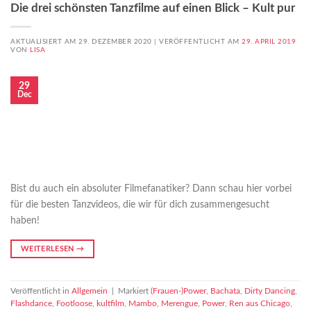
Die drei schönsten Tanzfilme auf einen Blick – Kult pur
AKTUALISIERT AM 29. DEZEMBER 2020 |
VERÖFFENTLICHT AM
29. APRIL 2019
VON
LISA
29
Dec
Bist du auch ein absoluter Filmefanatiker? Dann schau hier vorbei
für die besten Tanzvideos, die wir für dich zusammengesucht
haben!
WEITERLESEN
→
Veröffentlicht in
Allgemein
|
Markiert
(Frauen-)Power
,
Bachata
,
Dirty Dancing
,
Flashdance
,
Footloose
,
kultfilm
,
Mambo
,
Merengue
,
Power
,
Ren aus Chicago
,