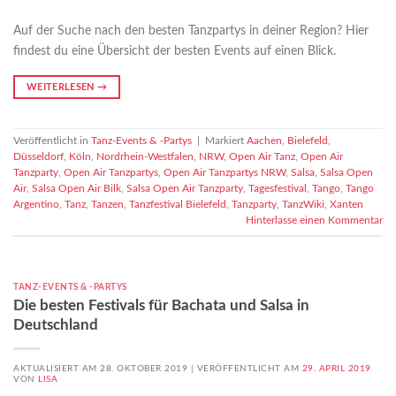
Auf der Suche nach den besten Tanzpartys in deiner Region? Hier
findest du eine Übersicht der besten Events auf einen Blick.
WEITERLESEN
→
Veröffentlicht in
Tanz-Events & -Partys
|
Markiert
Aachen
,
Bielefeld
,
Düsseldorf
,
Köln
,
Nordrhein-Westfalen
,
NRW
,
Open Air Tanz
,
Open Air
Tanzparty
,
Open Air Tanzpartys
,
Open Air Tanzpartys NRW
,
Salsa
,
Salsa Open
Air
,
Salsa Open Air Bilk
,
Salsa Open Air Tanzparty
,
Tagesfestival
,
Tango
,
Tango
Argentino
,
Tanz
,
Tanzen
,
Tanzfestival Bielefeld
,
Tanzparty
,
TanzWiki
,
Xanten
Hinterlasse einen Kommentar
TANZ-EVENTS & -PARTYS
Die besten Festivals für Bachata und Salsa in
Deutschland
AKTUALISIERT AM 28. OKTOBER 2019 |
VERÖFFENTLICHT AM
29. APRIL 2019
VON
LISA