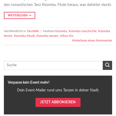
den romantischen Tanz Kizomba. Finde heraus, was dahinter steckt.
WEITERLESEN
→
Veröffentlicht in
TanzWiki
|
Markiert
Kizomba
,
Kizomba Geschichte
,
Kizomba
lernen
,
Kizomba Musik
,
Kizomba tanzen
,
Urban Kiz
Hinterlasse einen Kommentar
Verpasse kein Event mehr!
Dein Event-Mailer rund ums Tanzen in deiner Stadt.
JETZT ABBONIEREN