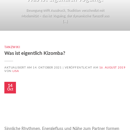
Bewegung trifft Ausdruck, Tradition verschmilzt mit
Modernität – das ist Voguing, der dynamische Tanzstil aus
[...]
TANZWIKI
Was ist eigentlich Kizomba?
AKTUALISIERT AM 14. OKTOBER 2021 |
VERÖFFENTLICHT AM
16. AUGUST 2019
VON
LISA
14
Oct
Sinnliche Rhythmen, Energiefluss und Nähe zum Partner formen