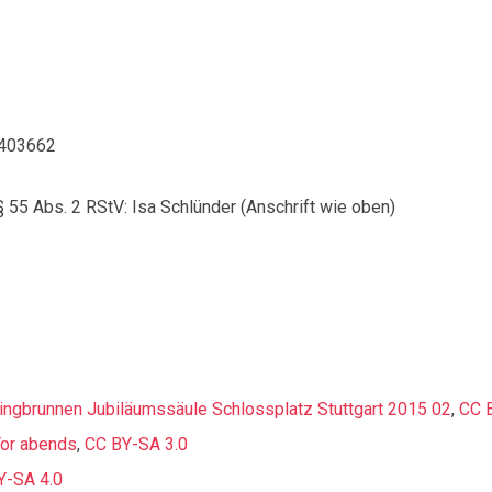
7403662
§ 55 Abs. 2 RStV: Isa Schlünder (Anschrift wie oben)
ngbrunnen Jubiläumssäule Schlossplatz Stuttgart 2015 02
,
CC 
Tor abends
,
CC BY-SA 3.0
Y-SA 4.0