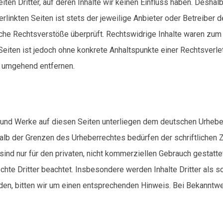
en Dritter, auf deren Inhalte wir keinen Einfluss haben. Deshal
linkten Seiten ist stets der jeweilige Anbieter oder Betreiber de
he Rechtsverstöße überprüft. Rechtswidrige Inhalte waren zum Z
n Seiten ist jedoch ohne konkrete Anhaltspunkte einer Rechtsver
s umgehend entfernen.
e und Werke auf diesen Seiten unterliegen dem deutschen Urheberr
halb der Grenzen des Urheberrechtes bedürfen der schriftlichen
ind nur für den privaten, nicht kommerziellen Gebrauch gestattet
chte Dritter beachtet. Insbesondere werden Inhalte Dritter als 
en, bitten wir um einen entsprechenden Hinweis. Bei Bekanntw