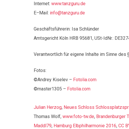
Internet:
www.tanzguru.de
E–Mail:
info@tanzguru.de
Geschäftsführerin: Isa Schlünder
Amtsgericht Köln HRB 95681, USt-IdNr.: DE32
Verantwortlich für eigene Inhalte im Sinne des 
Fotos:
©Andrey Kiselev –
Fotolia.com
©master1305 –
Fotolia.com
Julian Herzog
,
Neues Schloss Schlossplatzspri
Thomas Wolf,
www.foto-tw.de
,
Brandenburger 
Maddl79
,
Hamburg Elbphilharmonie 2016
,
CC B