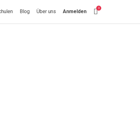
Suchen nach:
0
chulen
Blog
Über uns
Anmelden