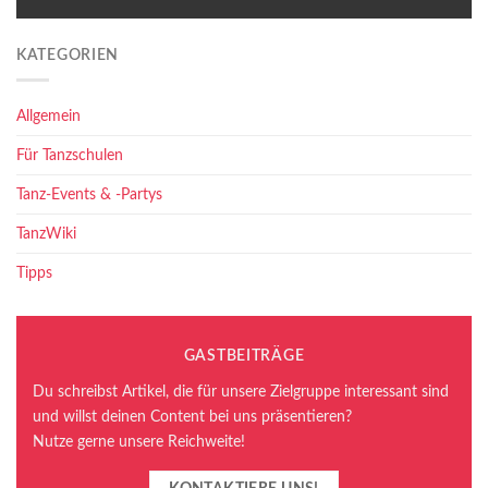
KATEGORIEN
Allgemein
Für Tanzschulen
Tanz-Events & -Partys
TanzWiki
Tipps
GASTBEITRÄGE
Du schreibst Artikel, die für unsere Zielgruppe interessant sind
und willst deinen Content bei uns präsentieren?
Nutze gerne unsere Reichweite!