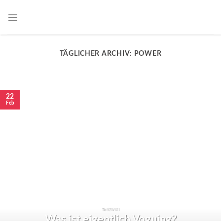
TÄGLICHER ARCHIV:
POWER
22
Feb
TANZWIKI
Was ist eigentlich Voguing?