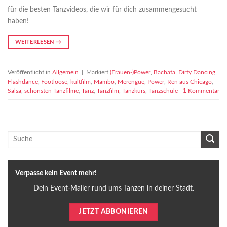
für die besten Tanzvideos, die wir für dich zusammengesucht
haben!
WEITERLESEN
→
Veröffentlicht in
Allgemein
|
Markiert
(Frauen-)Power
,
Bachata
,
Dirty Dancing
,
Flashdance
,
Footloose
,
kultfilm
,
Mambo
,
Merengue
,
Power
,
Ren aus Chicago
,
Salsa
,
schönsten Tanzfilme
,
Tanz
,
Tanzfilm
,
Tanzkurs
,
Tanzschule
1
Kommentar
Verpasse kein Event mehr!
Dein Event-Mailer rund ums Tanzen in deiner Stadt.
JETZT ABBONIEREN