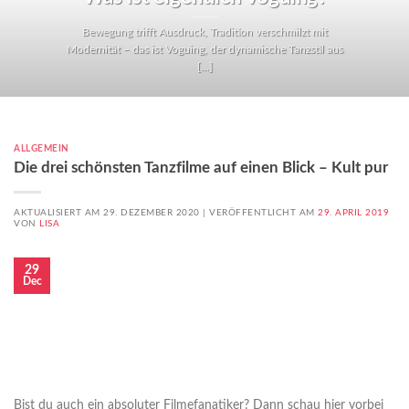
Bewegung trifft Ausdruck, Tradition verschmilzt mit
Modernität – das ist Voguing, der dynamische Tanzstil aus
[...]
ALLGEMEIN
Die drei schönsten Tanzfilme auf einen Blick – Kult pur
AKTUALISIERT AM 29. DEZEMBER 2020 |
VERÖFFENTLICHT AM
29. APRIL 2019
VON
LISA
29
Dec
Bist du auch ein absoluter Filmefanatiker? Dann schau hier vorbei