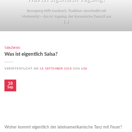
Bewegung trifft Ausdruck, Tradition verschmilzt mit
Modernität – das ist Voguing, der dynamische Tanzstil aus
[...]
TANZWIKI
Was ist eigentlich Salsa?
VERÖFFENTLICHT AM
18. SEPTEMBER 2018
VON
LISA
18
Sep
Woher kommt eigentlich der lateinamerikanische Tanz mit Feuer?