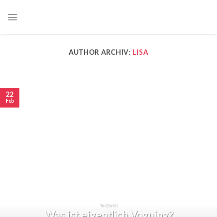
AUTHOR ARCHIV:
LISA
22
Feb
TANZWIKI
Was ist eigentlich Voguing?