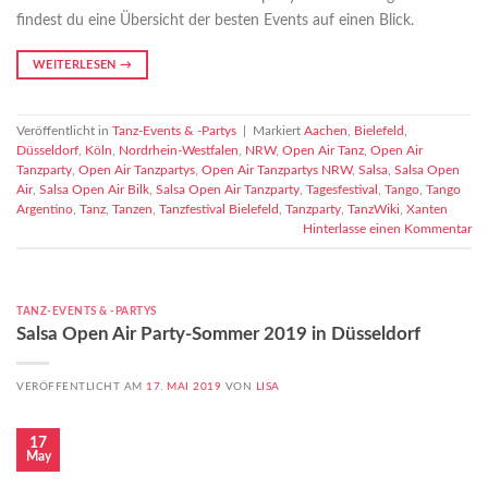
findest du eine Übersicht der besten Events auf einen Blick.
WEITERLESEN
→
Veröffentlicht in
Tanz-Events & -Partys
|
Markiert
Aachen
,
Bielefeld
,
Düsseldorf
,
Köln
,
Nordrhein-Westfalen
,
NRW
,
Open Air Tanz
,
Open Air
Tanzparty
,
Open Air Tanzpartys
,
Open Air Tanzpartys NRW
,
Salsa
,
Salsa Open
Air
,
Salsa Open Air Bilk
,
Salsa Open Air Tanzparty
,
Tagesfestival
,
Tango
,
Tango
Argentino
,
Tanz
,
Tanzen
,
Tanzfestival Bielefeld
,
Tanzparty
,
TanzWiki
,
Xanten
Hinterlasse einen Kommentar
TANZ-EVENTS & -PARTYS
Salsa Open Air Party-Sommer 2019 in Düsseldorf
VERÖFFENTLICHT AM
17. MAI 2019
VON
LISA
17
May