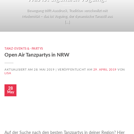
Bewegung trifft Ausdruck, Tradition verschmilzt mit
Modernität – das ist Voguing, der dynamische Tanzstil aus
[...]
TANZ-EVENTS & -PARTYS
Open Air Tanzpartys in NRW
AKTUALISIERT AM 28. MAI 2019 |
VERÖFFENTLICHT AM
29. APRIL 2019
VON
LISA
28
May
Auf der Suche nach den besten Tanzpartys in deiner Region? Hier