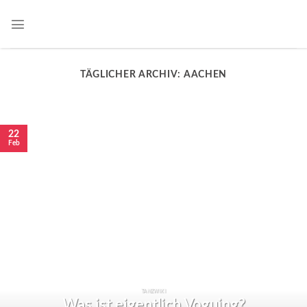
TÄGLICHER ARCHIV:
AACHEN
22
Feb
TANZWIKI
Was ist eigentlich Voguing?