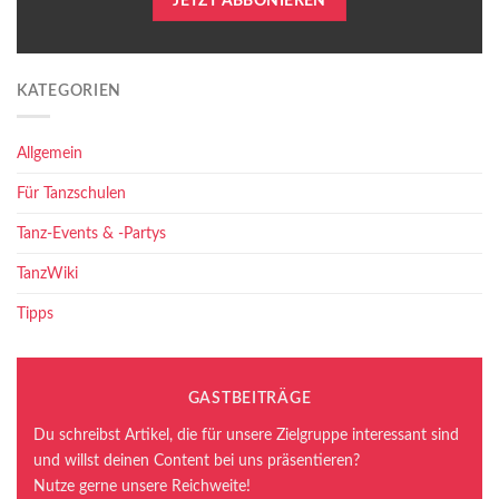
JETZT ABBONIEREN
KATEGORIEN
Allgemein
Für Tanzschulen
Tanz-Events & -Partys
TanzWiki
Tipps
GASTBEITRÄGE
Du schreibst Artikel, die für unsere Zielgruppe interessant sind
und willst deinen Content bei uns präsentieren?
Nutze gerne unsere Reichweite!