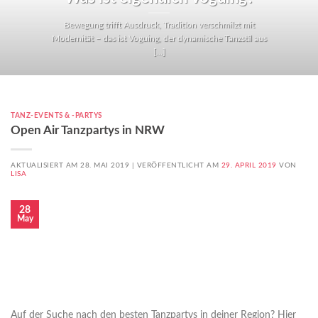
Bewegung trifft Ausdruck, Tradition verschmilzt mit
Modernität – das ist Voguing, der dynamische Tanzstil aus
[...]
TANZ-EVENTS & -PARTYS
Open Air Tanzpartys in NRW
AKTUALISIERT AM 28. MAI 2019 |
VERÖFFENTLICHT AM
29. APRIL 2019
VON
LISA
28
May
Auf der Suche nach den besten Tanzpartys in deiner Region? Hier