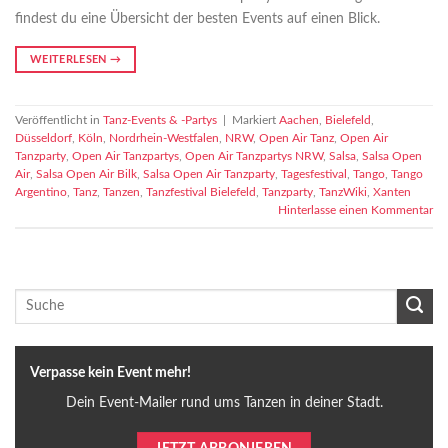
findest du eine Übersicht der besten Events auf einen Blick.
WEITERLESEN
→
Veröffentlicht in
Tanz-Events & -Partys
|
Markiert
Aachen
,
Bielefeld
,
Düsseldorf
,
Köln
,
Nordrhein-Westfalen
,
NRW
,
Open Air Tanz
,
Open Air
Tanzparty
,
Open Air Tanzpartys
,
Open Air Tanzpartys NRW
,
Salsa
,
Salsa Open
Air
,
Salsa Open Air Bilk
,
Salsa Open Air Tanzparty
,
Tagesfestival
,
Tango
,
Tango
Argentino
,
Tanz
,
Tanzen
,
Tanzfestival Bielefeld
,
Tanzparty
,
TanzWiki
,
Xanten
Hinterlasse einen Kommentar
Verpasse kein Event mehr!
Dein Event-Mailer rund ums Tanzen in deiner Stadt.