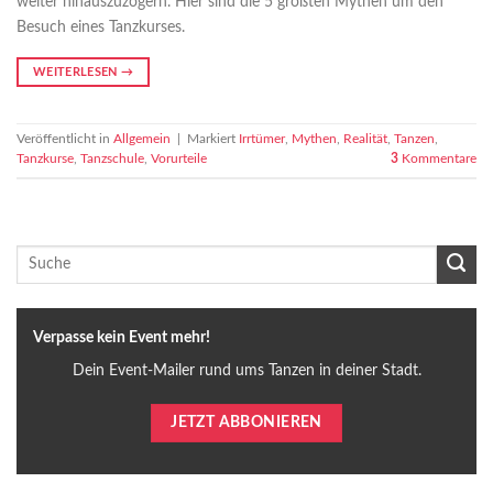
weiter hinauszuzögern. Hier sind die 5 größten Mythen um den
Besuch eines Tanzkurses.
WEITERLESEN
→
Veröffentlicht in
Allgemein
|
Markiert
Irrtümer
,
Mythen
,
Realität
,
Tanzen
,
Tanzkurse
,
Tanzschule
,
Vorurteile
3
Kommentare
Verpasse kein Event mehr!
Dein Event-Mailer rund ums Tanzen in deiner Stadt.
JETZT ABBONIEREN