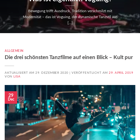
Bewegung trifft Ausdruck, Tradition verschmilzt mit
Modernität – das ist Voguing, der dynamische Tanzstil aus
[...]
ALLGEMEIN
Die drei schönsten Tanzfilme auf einen Blick – Kult pur
AKTUALISIERT AM 29. DEZEMBER 2020 |
VERÖFFENTLICHT AM
29. APRIL 2019
VON
LISA
29
Dec