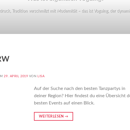
ruck, Tradition verschmilzt mit Modernität – das ist Voguing, der dynamisc
NRW
AM
29. APRIL 2019
VON
LISA
Auf der Suche nach den besten Tanzpartys in
deiner Region? Hier findest du eine Übersicht d
besten Events auf einen Blick.
WEITERLESEN
→