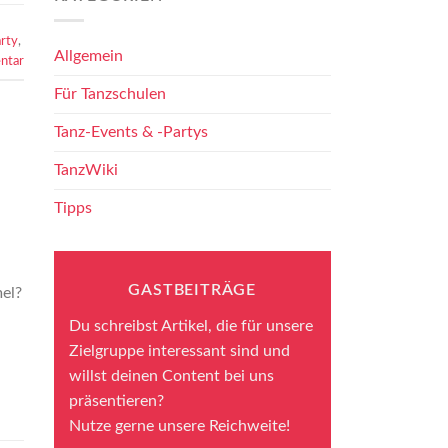
arty
,
Allgemein
ntar
Für Tanzschulen
Tanz-Events & -Partys
TanzWiki
Tipps
GASTBEITRÄGE
el?
Du schreibst Artikel, die für unsere
Zielgruppe interessant sind und
willst deinen Content bei uns
präsentieren?
Nutze gerne unsere Reichweite!