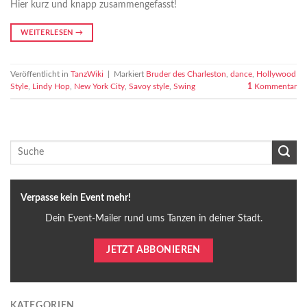
Hier kurz und knapp zusammengefasst!
WEITERLESEN
→
Veröffentlicht in
TanzWiki
|
Markiert
Bruder des Charleston
,
dance
,
Hollywood
Style
,
Lindy Hop
,
New York City
,
Savoy style
,
Swing
1
Kommentar
Verpasse kein Event mehr!
Dein Event-Mailer rund ums Tanzen in deiner Stadt.
JETZT ABBONIEREN
KATEGORIEN