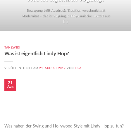
Bewegung trifft Ausdruck, Tradition verschmilzt mit
Modernität – das ist Voguing, der dynamische Tanzstil aus
[...]
TANZWIKI
Was ist eigentlich Lindy Hop?
VERÖFFENTLICHT AM
21. AUGUST 2019
VON
LISA
21
Aug
Was haben der Swing und Hollywood Style mit Lindy Hop zu tun?