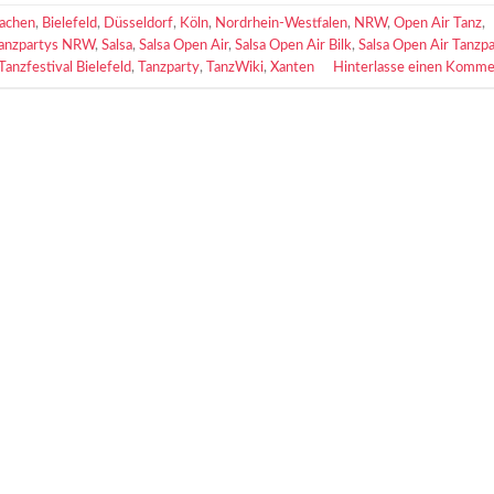
achen
,
Bielefeld
,
Düsseldorf
,
Köln
,
Nordrhein-Westfalen
,
NRW
,
Open Air Tanz
,
Tanzpartys NRW
,
Salsa
,
Salsa Open Air
,
Salsa Open Air Bilk
,
Salsa Open Air Tanzp
Tanzfestival Bielefeld
,
Tanzparty
,
TanzWiki
,
Xanten
Hinterlasse einen Komme