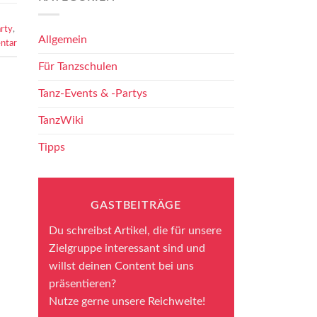
arty
,
Allgemein
ntar
Für Tanzschulen
Tanz-Events & -Partys
TanzWiki
Tipps
GASTBEITRÄGE
Du schreibst Artikel, die für unsere
Zielgruppe interessant sind und
willst deinen Content bei uns
präsentieren?
Nutze gerne unsere Reichweite!