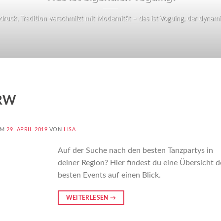
ruck, Tradition verschmilzt mit Modernität – das ist Voguing, der dynamisc
NRW
AM
29. APRIL 2019
VON
LISA
Auf der Suche nach den besten Tanzpartys in
deiner Region? Hier findest du eine Übersicht d
besten Events auf einen Blick.
WEITERLESEN
→