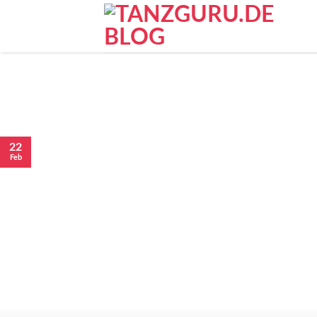
22
Feb