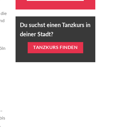
 die
und
Du suchst einen Tanzkurs in
deiner Stadt?
TANZKURS FINDEN
öln
 –
bis
.