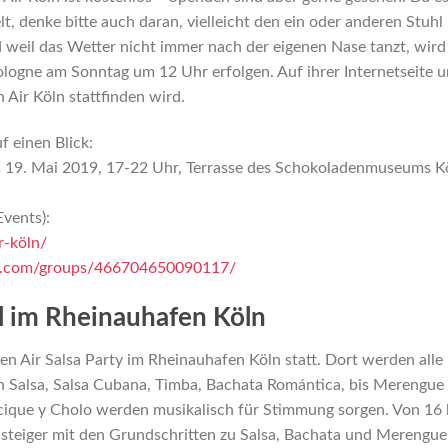
t, denke bitte auch daran, vielleicht den ein oder anderen Stuhl
 weil das Wetter nicht immer nach der eigenen Nase tanzt, wird
ologne am Sonntag um 12 Uhr erfolgen. Auf ihrer Internetseite 
Air Köln stattfinden wird.
f einen Blick:
m 19. Mai 2019, 17-22 Uhr, Terrasse des Schokoladenmuseums K
vents):
r-köln/
k.com/groups/466704650090117/
l im Rheinauhafen Köln
en Air Salsa Party im Rheinauhafen Köln statt. Dort werden alle
on Salsa, Salsa Cubana, Timba, Bachata Romántica, bis Merengue
Cacique y Cholo werden musikalisch für Stimmung sorgen. Von 16 
nsteiger mit den Grundschritten zu Salsa, Bachata und Merengue