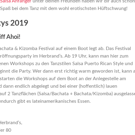
Salsa Anfänger
unter deinen Freunden haben wir dir auch schon
l Spaß bei dem Tanz mit dem wohl erotischsten Hüftschwung!
tys 2019
ff Ahoi!
 Bachata & Kizomba Festival auf einem Boot legt ab. Das Festival
n Eröffnungsparty im Herbrand’s. Ab 19 Uhr, kann man hier zum
enen Workshops zu den Tanzstilen Salsa Puerto Rican Style und
ginnt die Party. Wer dann erst richtig warm geworden ist, kann
starten die Workshops auf dem Boot an der Anlegestelle am
ann endlich abgelegt und bei einer (hoffentlich) lauen
auf 2 Tanzflächen (Salsa/Bachata + Bachata/Kizomba) ausgelass
ndurch gibt es lateinamerikanisches Essen.
Herbrand‘s,
er 80