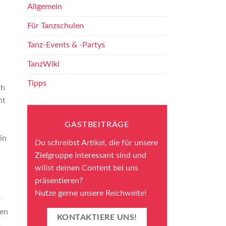
Allgemein
Für Tanzschulen
Tanz-Events & -Partys
TanzWiki
Tipps
ch
ht
GASTBEITRÄGE
in
Du schreibst Artikel, die für unsere
Zielgruppe interessant sind und
willst deinen Content bei uns
präsentieren?
Nutze gerne unsere Reichweite!
r
ten
KONTAKTIERE UNS!
s