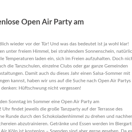
enlose Open Air Party am
ch wieder vor der Tür! Und was das bedeutet ist ja wohl klar!
en unter freiem Himmel, bei strahlendem Sonnenschein, natürli
lle Temperaturen laden ein, sich im Freien aufzuhalten. Doch nic
uch die Tanzschulen, einzelne Clubs oder gar ganze Gemeinden
ranstaltungen. Damit auch du dieses Jahr einen Salsa-Sommer mit
ingen kannst, haben wir uns auf die Suche nach Open Air Partys 
 denken: Hüftschwung nicht vergessen!
jeden Sonntag im Sommer eine Open Air Party am
Uhr findet jeweils die große Tanzparty auf der Terrasse des
eine Runde durch den Schokoladenhimmel zu drehen und nachhe
hereien abzutrainieren. Getränke und Essen werden im Biergar
 Air Köln ist kostenlos – Spenden sind aber gerne gesehen. Da e