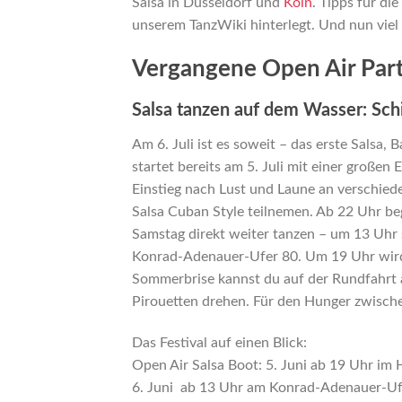
Salsa in Düsseldorf und
Köln
. Tipps für die
unserem TanzWiki hinterlegt. Und nun vie
Vergangene Open Air Par
Salsa tanzen auf dem Wasser: Schi
Am 6. Juli ist es soweit – das erste Salsa,
startet bereits am 5. Juli mit einer große
Einstieg nach Lust und Laune an verschied
Salsa Cuban Style teilnemen. Ab 22 Uhr be
Samstag direkt weiter tanzen – um 13 Uhr 
Konrad-Adenauer-Ufer 80. Um 19 Uhr wird d
Sommerbrise kannst du auf der Rundfahrt 
Pirouetten drehen. Für den Hunger zwische
Das Festival auf einen Blick:
Open Air Salsa Boot: 5. Juni ab 19 Uhr im 
6. Juni ab 13 Uhr am Konrad-Adenauer-Uf