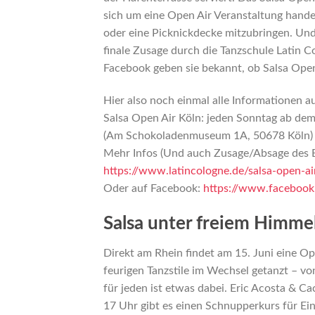
sich um eine Open Air Veranstaltung handel
oder eine Picknickdecke mitzubringen. Und
finale Zusage durch die Tanzschule Latin C
Facebook geben sie bekannt, ob Salsa Open 
Hier also noch einmal alle Informationen au
Salsa Open Air Köln: jeden Sonntag ab de
(Am Schokoladenmuseum 1A, 50678 Köln)
Mehr Infos (Und auch Zusage/Absage des E
https://www.latincologne.de/salsa-open-ai
Oder auf Facebook:
https://www.faceboo
Salsa unter freiem Himme
Direkt am Rhein findet am 15. Juni eine Op
feurigen Tanzstile im Wechsel getanzt – v
für jeden ist etwas dabei. Eric Acosta & 
17 Uhr gibt es einen Schnupperkurs für Ei