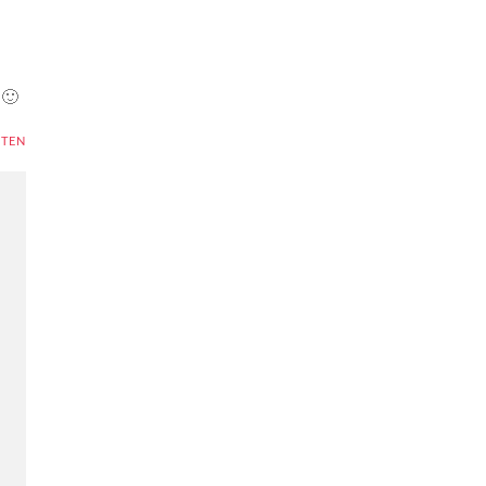
 🙂
TEN