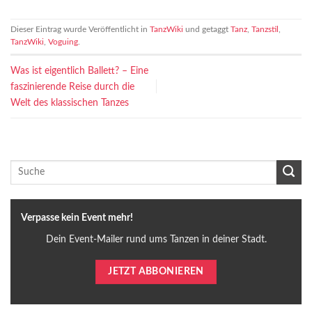
Dieser Eintrag wurde Veröffentlicht in
TanzWiki
und getaggt
Tanz
,
Tanzstil
,
TanzWiki
,
Voguing
.
Was ist eigentlich Ballett? – Eine
faszinierende Reise durch die
Welt des klassischen Tanzes
Verpasse kein Event mehr!
Dein Event-Mailer rund ums Tanzen in deiner Stadt.
JETZT ABBONIEREN