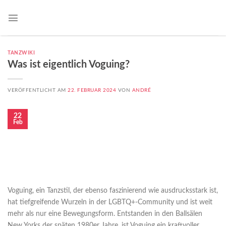
TANZWIKI
Was ist eigentlich Voguing?
VERÖFFENTLICHT AM
22. FEBRUAR 2024
VON
ANDRÉ
22
Feb
Voguing, ein Tanzstil, der ebenso faszinierend wie ausdrucksstark ist,
hat tiefgreifende Wurzeln in der LGBTQ+-Community und ist weit
mehr als nur eine Bewegungsform. Entstanden in den Ballsälen
New Yorks der späten 1980er Jahre, ist Voguing ein kraftvoller