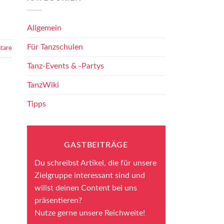
Allgemein
Für Tanzschulen
tare
Tanz-Events & -Partys
TanzWiki
Tipps
GASTBEITRÄGE
Du schreibst Artikel, die für unsere
Zielgruppe interessant sind und
willst deinen Content bei uns
präsentieren?
Nutze gerne unsere Reichweite!