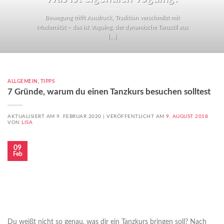
Bewegung trifft Ausdruck, Tradition verschmilzt mit
Modernität – das ist Voguing, der dynamische Tanzstil aus
[...]
ALLGEMEIN
,
TIPPS
7 Gründe, warum du einen Tanzkurs besuchen solltest
AKTUALISIERT AM 9. FEBRUAR 2020 |
VERÖFFENTLICHT AM
9. AUGUST 2018
VON
LISA
09
Feb
Du weißt nicht so genau, was dir ein Tanzkurs bringen soll? Nach