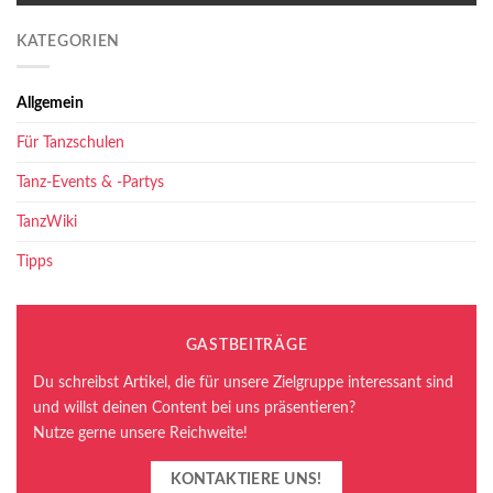
KATEGORIEN
Allgemein
Für Tanzschulen
Tanz-Events & -Partys
TanzWiki
Tipps
GASTBEITRÄGE
Du schreibst Artikel, die für unsere Zielgruppe interessant sind
und willst deinen Content bei uns präsentieren?
Nutze gerne unsere Reichweite!
KONTAKTIERE UNS!