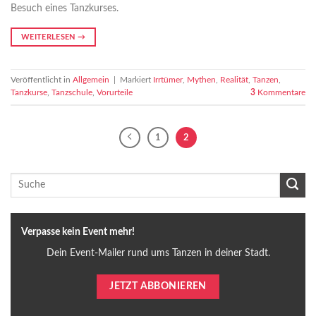
Besuch eines Tanzkurses.
WEITERLESEN
→
Veröffentlicht in
Allgemein
|
Markiert
Irrtümer
,
Mythen
,
Realität
,
Tanzen
,
Tanzkurse
,
Tanzschule
,
Vorurteile
3
Kommentare
1
2
Verpasse kein Event mehr!
Dein Event-Mailer rund ums Tanzen in deiner Stadt.
JETZT ABBONIEREN