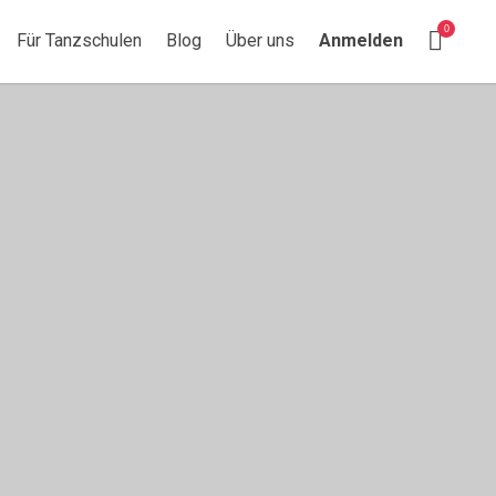
Suchen nach:
Search This Location
0
Für Tanzschulen
Blog
Über uns
Anmelden