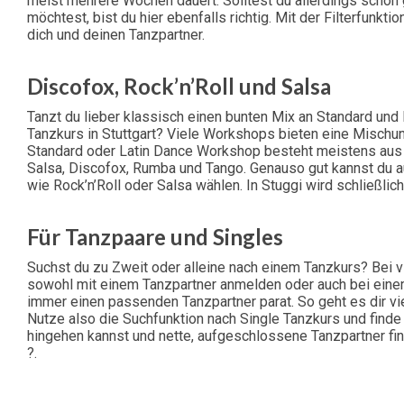
meist mehrere Wochen dauert. Solltest du allerdings scho
möchtest, bist du hier ebenfalls richtig. Mit der Filterfunkt
dich und deinen Tanzpartner.
Discofox, Rock’n’Roll und Salsa
Tanzt du lieber klassisch einen bunten Mix an Standard und
Tanzkurs in Stuttgart? Viele Workshops bieten eine Mischu
Standard oder Latin Dance Workshop besteht meistens aus
Salsa, Discofox, Rumba und Tango. Genauso gut kannst du a
wie Rock’n’Roll oder Salsa wählen. In Stuggi wird schließlic
Für Tanzpaare und Singles
Suchst du zu Zweit oder alleine nach einem Tanzkurs? Bei vi
sowohl mit einem Tanzpartner anmelden oder auch bei einem
immer einen passenden Tanzpartner parat. So geht es dir vie
Nutze also die Suchfunktion nach Single Tanzkurs und finde e
hingehen kannst und nette, aufgeschlossene Tanzpartner fin
?.