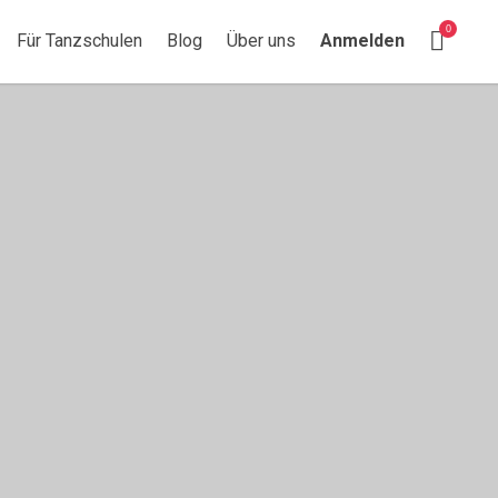
Suchen nach:
Search This Location
0
Für Tanzschulen
Blog
Über uns
Anmelden