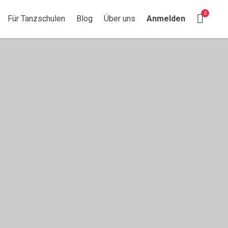
Suchen nach:
Search This Location
0
Für Tanzschulen
Blog
Über uns
Anmelden