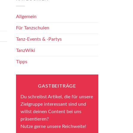
Allgemein
Für Tanzschulen
Tanz-Events & -Partys
TanzWiki
Tipps
GASTBEITRÄGE
Du schreibst Artikel, die für unsere
Zielgruppe interessant sind und
willst deinen Content bei uns
präsentieren?
Nutze gerne unsere Reichweite!