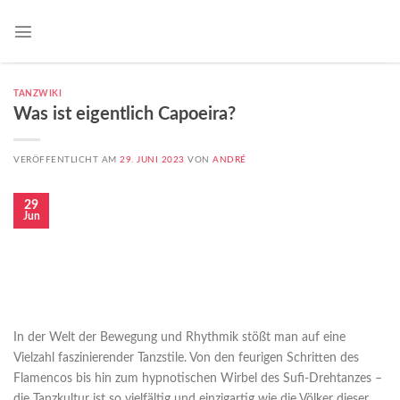
TANZWIKI
Was ist eigentlich Capoeira?
VERÖFFENTLICHT AM
29. JUNI 2023
VON
ANDRÉ
29
Jun
In der Welt der Bewegung und Rhythmik stößt man auf eine
Vielzahl faszinierender Tanzstile. Von den feurigen Schritten des
Flamencos bis hin zum hypnotischen Wirbel des Sufi-Drehtanzes –
die Tanzkultur ist so vielfältig und einzigartig wie die Völker dieser