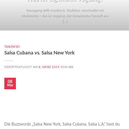
Bewegung trifft Ausdruck, Tradition verschmilzt mit
Modernität – das ist Voguing, der dynamische Tanzstil aus
[...]
TANZWIKI
Salsa Cubana vs. Salsa New York
VERÖFFENTLICHT AM
8. MÄRZ 2019
VON
ISA
08
Mar
Die Buzzwords „Salsa New York, Salsa Cubana, Salsa L.A.“ hast du