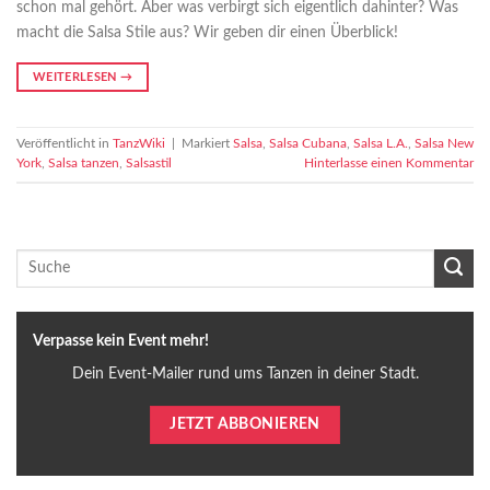
schon mal gehört. Aber was verbirgt sich eigentlich dahinter? Was
macht die Salsa Stile aus? Wir geben dir einen Überblick!
WEITERLESEN
→
Veröffentlicht in
TanzWiki
|
Markiert
Salsa
,
Salsa Cubana
,
Salsa L.A.
,
Salsa New
York
,
Salsa tanzen
,
Salsastil
Hinterlasse einen Kommentar
Verpasse kein Event mehr!
Dein Event-Mailer rund ums Tanzen in deiner Stadt.
JETZT ABBONIEREN