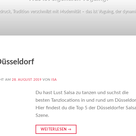
ruck, Tradition verschmilzt mit Modernität – das ist Voguing, der dynamisc
Düsseldorf
CHT AM
28. AUGUST 2019
VON
ISA
Du hast Lust Salsa zu tanzen und suchst die
besten Tanzlocations in und rund um Düsseldor
Hier findest du die Top 5 der Düsseldorfer Sals
Szene.
WEITERLESEN
→