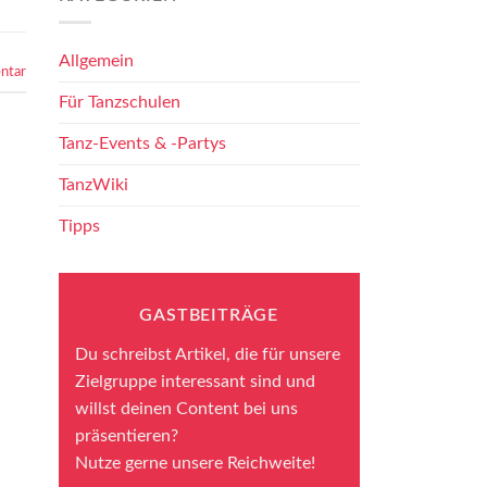
Allgemein
ntar
Für Tanzschulen
Tanz-Events & -Partys
TanzWiki
Tipps
GASTBEITRÄGE
Du schreibst Artikel, die für unsere
Zielgruppe interessant sind und
willst deinen Content bei uns
präsentieren?
Nutze gerne unsere Reichweite!